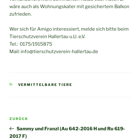
wäre auch als Wohnungskater mit gesichertem Balkon
zufrieden.
Wer sich für Amigo interessiert, melde sich bitte beim
Tierschutzverein Hallertau u.U. e.V.
Tel.: 0175/1915875
Mail: info@tierschutzverein-hallertau.de
KATEGORIEN
VERMITTELBARE TIERE
Beitragsnavigation
Vorheriger
ZURÜCK
Beitrag
Sammy und Franzl (Au 642-2016 H und Ru 619-
2017 F)