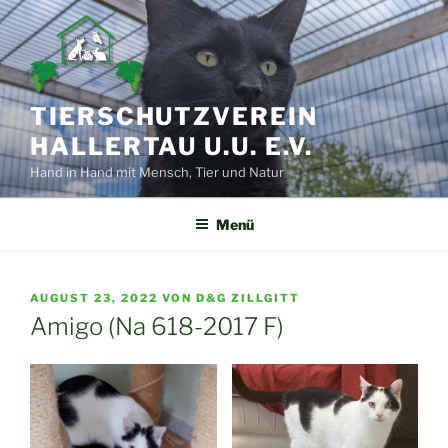
Zum
Inhalt
springen
TIERSCHUTZVEREIN
HALLERTAU U.U. E.V.
Hand in Hand mit Mensch, Tier und Natur
Menü
VERÖFFENTLICHT
AUGUST 23, 2022
VON
D&G ZILLGITT
AM
Amigo (Na 618-2017 F)