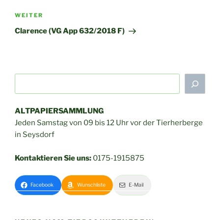
Nächster
WEITER
Beitrag
Clarence (VG App 632/2018 F)
Suchen
ALTPAPIERSAMMLUNG
Jeden Samstag von 09 bis 12 Uhr vor der Tierherberge
in Seysdorf
Kontaktieren Sie uns:
0175-1915875
Wunschliste
E-Mail
Facebook