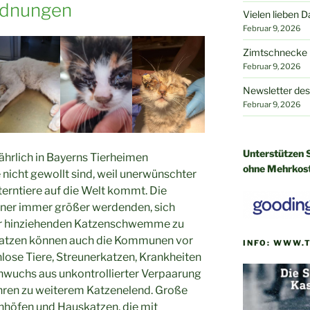
rdnungen
Vielen lieben D
Februar 9, 2026
Zimtschnecke h
Februar 9, 2026
Newsletter des
Februar 9, 2026
Unterstützen S
hrlich in Bayerns Tierheimen
ohne Mehrkos
nicht gewollt sind, weil unerwünschter
terntiere auf die Welt kommt. Die
einer immer größer werdenden, sich
hr hinziehenden Katzenschwemme zu
Katzen können auch die Kommunen vor
INFO: WWW.
lose Tiere, Streunerkatzen, Krankheiten
wuchs aus unkontrollierter Verpaarung
ühren zu weiterem Katzenelend. Große
höfen und Hauskatzen, die mit