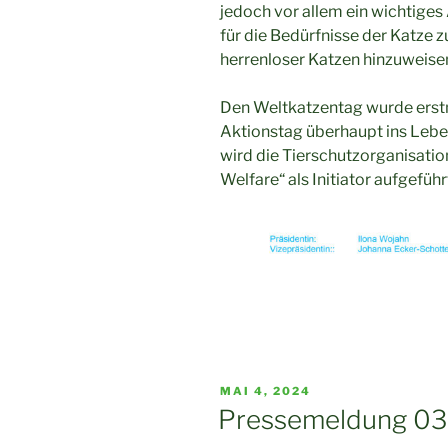
jedoch vor allem ein wichtiges
für die Bedürfnisse der Katze 
herrenloser Katzen hinzuweise
Den Weltkatzentag wurde erst
Aktionstag überhaupt ins Leben 
wird die Tierschutzorganisatio
Welfare“ als Initiator aufgeführ
VERÖFFENTLICHT
MAI 4, 2024
AM
Pressemeldung 03