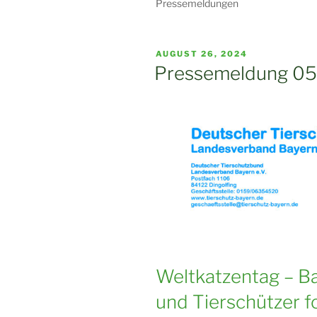
Pressemeldungen
VERÖFFENTLICHT
AUGUST 26, 2024
AM
Pressemeldung 05
Weltkatzentag – B
und Tierschützer f