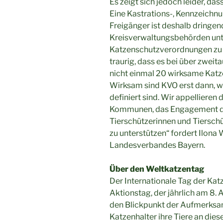
Es zeigt sich jedoch leider, da
Eine Kastrations-, Kennzeichnu
Freigänger ist deshalb dringend
Kreisverwaltungsbehörden un
Katzenschutzverordnungen zu e
traurig, dass es bei über zwe
nicht einmal 20 wirksame Kat
Wirksam sind KVO erst dann, w
definiert sind. Wir appellieren
Kommunen, das Engagement de
Tierschützerinnen und Tiersch
zu unterstützen“ fordert Ilona 
Landesverbandes Bayern.
Über den Weltkatzentag
Der Internationale Tag der Kat
Aktionstag, der jährlich am 8.
den Blickpunkt der Aufmerksam
Katzenhalter ihre Tiere an die