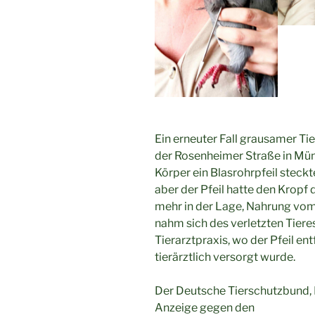
Ein erneuter Fall grausamer T
der Rosenheimer Straße in Mün
Körper ein Blasrohrpfeil steckt
aber der Pfeil hatte den Kropf 
mehr in der Lage, Nahrung vo
nahm sich des verletzten Tieres
Tierarztpraxis, wo der Pfeil e
tierärztlich versorgt wurde.
Der Deutsche Tierschutzbund, L
Anzeige gegen den