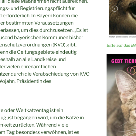
ss all diese Maßnahmen nicht ausreichen.
ngs- und Registrierungspflicht für
 erforderlich. In Bayern können die
ter bestimmten Voraussetzungen
rlassen, um dies durchzusetzen. „Es ist
itausend bayerischen Kommunen bisher
zenschutzverordnungen (KVO) gibt.
Bitte auf das Bild
enn die Geltungsgebiete eindeutig
 deshalb an alle Landkreise und
r vielen ehrenamtlichen
ützer durch die Verabschiedung von KVO
Wojahn, Präsidentin des
ze oder Weltkatzentag ist ein
 August begangen wird, um die Katze in
keit zu rücken. Während viele
sem Tag besonders verwöhnen, ist es