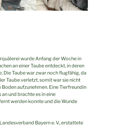
ierquälerei wurde Anfang der Woche in
chen an einer Taube entdeckt, in deren
e. Die Taube war zwar noch flugfähig, da
der Taube verletzt, somit war sie nicht
m Boden aufzunehmen. Eine Tierfreundin
 an und brachte es in eine
ntfernt werden konnte und die Wunde
andesverband Bayern e. V., erstattete