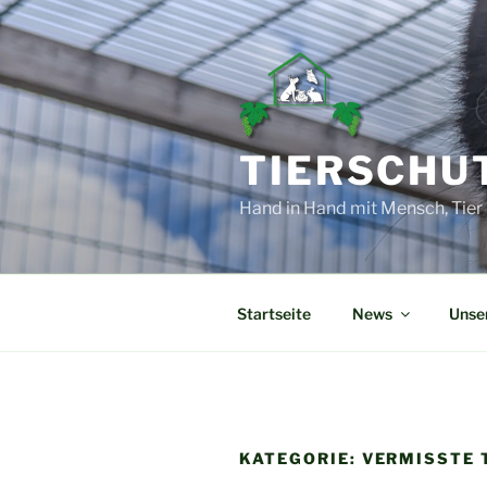
Zum
Inhalt
springen
TIERSCHUT
Hand in Hand mit Mensch, Tier
Startseite
News
Unser
KATEGORIE:
VERMISSTE 