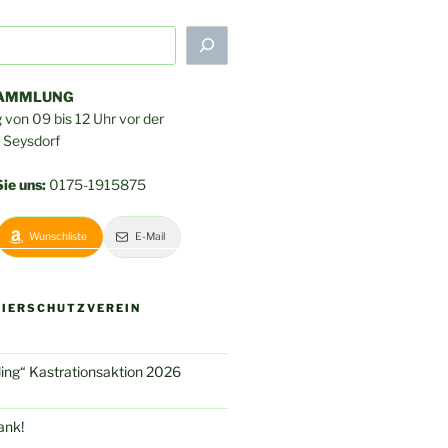
SAMMLUNG
von 09 bis 12 Uhr vor der
n Seysdorf
ie uns:
0175-1915875
Wunschliste
E-Mail
TIERSCHUTZVEREIN
hling“ Kastrationsaktion 2026
ank!