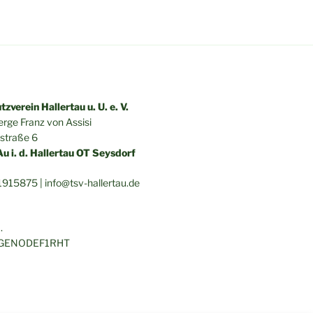
zverein Hallertau u. U. e. V.
erge Franz von Assisi
straße 6
 i. d. Hallertau OT Seysdorf
1915875 |
info@tsv-hallertau.de
G
.
C: GENODEF1RHT