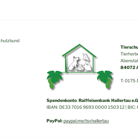
chutzbund
Tierschut
Tierherb
Abenstal
84072 Au
T: 0175-
Spendenkonto
:
Raiffeisenbank Hallertau e.
IBAN: DE33 7016 9693 0000 1503 12 | BI
PayPal:
paypal.me/tsvhallertau