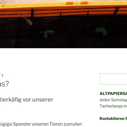
TT
Suchen
as?
ALTPAPIER
tierkäfig vor unserer
Jeden Samstag 
Tierherberge i
.
Kontaktieren S
ßzügige Spender unseren Tieren zumuten