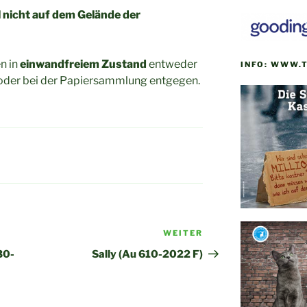
l nicht auf dem Gelände der
n in
einwandfreiem Zustand
entweder
INFO: WWW.
oder bei der Papiersammlung entgegen.
WEITER
Nächster
Beitrag
30-
Sally (Au 610-2022 F)