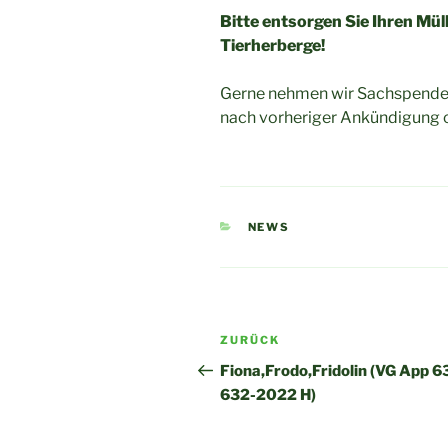
Bitte entsorgen Sie Ihren Mül
Tierherberge!
Gerne nehmen wir Sachspende
nach vorheriger Ankündigung 
KATEGORIEN
NEWS
Beitragsnavigation
Vorheriger
ZURÜCK
Beitrag
Fiona,Frodo,Fridolin (VG App 6
632-2022 H)